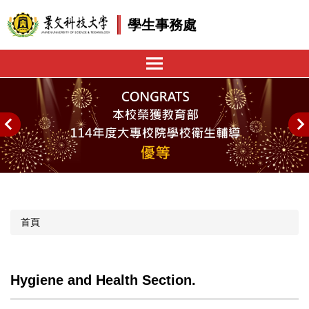
跳
學生事務處
到
主
要
內
容
區
首頁
Hygiene and Health Section.