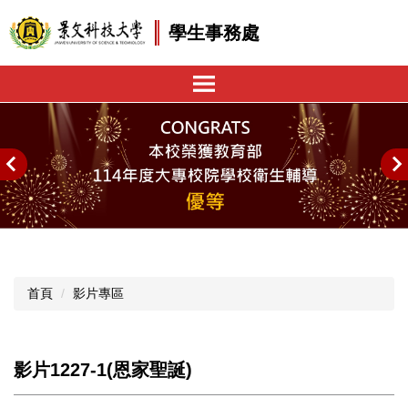
跳
學生事務處
到
主
要
內
容
區
首頁
影片專區
影片1227-1(恩家聖誕)