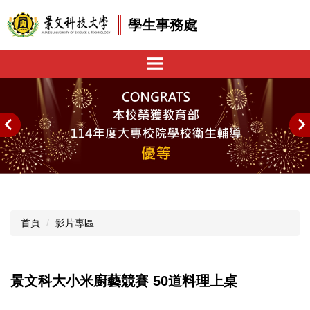
跳
學生事務處
到
主
要
內
容
區
首頁
影片專區
景文科大小米廚藝競賽 50道料理上桌