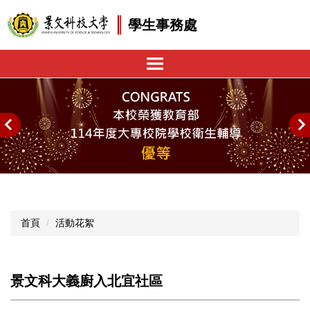
跳
學生事務處
到
主
要
內
容
區
首頁
活動花絮
景文科大義廚入北宜社區