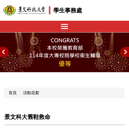
跳
學生事務處
到
主
要
內
容
區
首頁
活動花絮
景文科大舊鞋救命