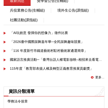
最新消息
獎學金公告(生輔組)
兵役業務公告(生輔組)
境外生公告(課指組)
社團活動(課指組)
「AI玩創意 發揮你的想像力」徵件比賽
「2026臺中國際踩舞嘉年華─全民踩舞趣味競賽」
「116 年度新竹市鐵道藝術村駐村藝術家遴選簡章」
國家語言推廣活動─「臺灣台語人權電影放映–相招來去看電影．學台語2.0」
115年度「教育部表揚人權及轉型正義教育推展貢獻獎」
更多...
資訊分類清單
學務法令規章