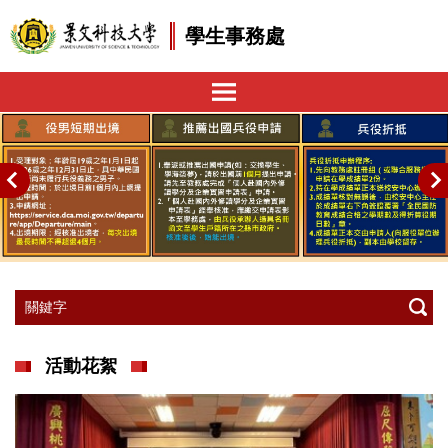
跳
學生事務處
到
主
要
內
容
區
活動花絮